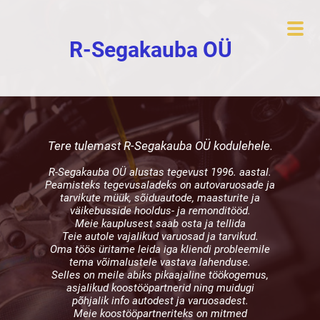
R-Segakauba OÜ
Tere tulemast R-Segakauba OÜ kodulehele.
R-Segakauba OÜ alustas tegevust 1996. aastal.
Peamisteks tegevusaladeks on autovaruosade ja
tarvikute müük, sõiduautode, maasturite ja
väikebusside hooldus- ja remonditööd.
Meie kauplusest saab osta ja tellida
Teie autole vajalikud varuosad ja tarvikud.
Oma töös üritame leida iga kliendi probleemile
tema võimalustele vastava lahenduse.
Selles on meile abiks pikaajaline töökogemus,
asjalikud koostööpartnerid ning muidugi
põhjalik info autodest ja varuosadest.
Meie koostööpartneriteks on mitmed